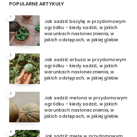
Widgets
POPULARNE ARTYKUŁY
1
Jak sadzić bazylię w przydomowym
ogródku – kiedy sadzić, w jakich
warunkach nasłonecznienia, w
jakich odstępach, w jakiej glebie
2
Jak sadzić arbuza w przydomowym
ogródku – kiedy sadzić, w jakich
warunkach nasłonecznienia, w
jakich odstępach, w jakiej glebie
3
Jak sadzić melona w przydomowym
ogródku – kiedy sadzić, w jakich
warunkach nasłonecznienia, w
jakich odstępach, w jakiej glebie
4
Jak sadzić miętę w przydomowym