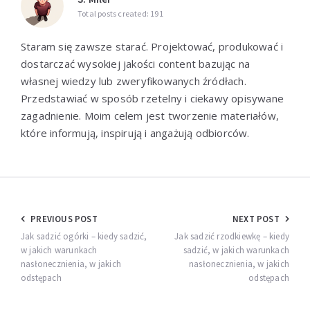
Total posts created: 191
Staram się zawsze starać. Projektować, produkować i
dostarczać wysokiej jakości content bazując na
własnej wiedzy lub zweryfikowanych źródłach.
Przedstawiać w sposób rzetelny i ciekawy opisywane
zagadnienie. Moim celem jest tworzenie materiałów,
które informują, inspirują i angażują odbiorców.
Nawigacja
PREVIOUS POST
NEXT POST
wpisu
Jak sadzić ogórki – kiedy sadzić,
Jak sadzić rzodkiewkę – kiedy
w jakich warunkach
sadzić, w jakich warunkach
nasłonecznienia, w jakich
nasłonecznienia, w jakich
odstępach
odstępach