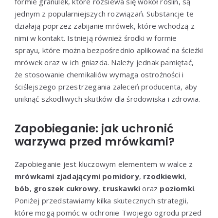
formie granulek, które rozsiewa się wokół roślin, są
jednym z popularniejszych rozwiązań. Substancje te
działają poprzez zabijanie mrówek, które wchodzą z
nimi w kontakt. Istnieją również środki w formie
sprayu, które można bezpośrednio aplikować na ścieżki
mrówek oraz w ich gniazda. Należy jednak pamiętać,
że stosowanie chemikaliów wymaga ostrożności i
ściślejszego przestrzegania zaleceń producenta, aby
uniknąć szkodliwych skutków dla środowiska i zdrowia.
Zapobieganie: jak uchronić
warzywa przed mrówkami?
Zapobieganie jest kluczowym elementem w walce z
mrówkami zjadającymi pomidory
,
rzodkiewki
,
bób
,
groszek cukrowy
,
truskawki
oraz
poziomki
.
Poniżej przedstawiamy kilka skutecznych strategii,
które mogą pomóc w ochronie Twojego ogrodu przed