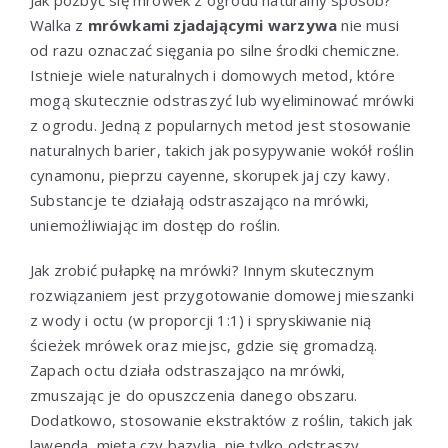
Jak pozbyć się mrówek z ogrodu naturalny sposób?
Walka z
mrówkami zjadającymi warzywa
nie musi
od razu oznaczać sięgania po silne środki chemiczne.
Istnieje wiele naturalnych i domowych metod, które
mogą skutecznie odstraszyć lub wyeliminować mrówki
z ogrodu. Jedną z popularnych metod jest stosowanie
naturalnych barier, takich jak posypywanie wokół roślin
cynamonu, pieprzu cayenne, skorupek jaj czy kawy.
Substancje te działają odstraszająco na mrówki,
uniemożliwiając im dostęp do roślin.
Jak zrobić pułapkę na mrówki? Innym skutecznym
rozwiązaniem jest przygotowanie domowej mieszanki
z wody i octu (w proporcji 1:1) i spryskiwanie nią
ścieżek mrówek oraz miejsc, gdzie się gromadzą.
Zapach octu działa odstraszająco na mrówki,
zmuszając je do opuszczenia danego obszaru.
Dodatkowo, stosowanie ekstraktów z roślin, takich jak
lawenda, mięta czy bazylia, nie tylko odstraszy