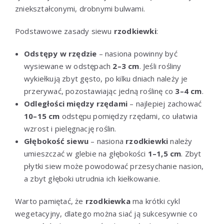
zniekształconymi, drobnymi bulwami.
Podstawowe zasady siewu
rzodkiewki
:
Odstępy w rzędzie
– nasiona powinny być
wysiewane w odstępach
2–3 cm
. Jeśli rośliny
wykiełkują zbyt gęsto, po kilku dniach należy je
przerywać, pozostawiając jedną roślinę co
3–4 cm
.
Odległości między rzędami
– najlepiej zachować
10–15 cm
odstępu pomiędzy rzędami, co ułatwia
wzrost i pielęgnację roślin.
Głębokość siewu
– nasiona
rzodkiewki
należy
umieszczać w glebie na głębokości
1–1,5 cm
. Zbyt
płytki siew może powodować przesychanie nasion,
a zbyt głęboki utrudnia ich kiełkowanie.
Warto pamiętać, że
rzodkiewka
ma krótki cykl
wegetacyjny, dlatego można siać ją sukcesywnie co