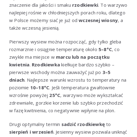
znaczenie dla jakości i smaku
rzodkiewki
. To warzywo
najlepiej rośnie w chłodniejszych porach roku, dlatego
w Polsce możemy siać je już od
wczesnej wiosny
, a
także wczesną jesienią.
Pierwszy wysiew można rozpocząć, gdy tylko gleba
rozmarznie i osiągnie temperaturę około
5–8°C
, co
zwykle ma miejsce w
marcu lub na początku
kwietnia
.
Rzodkiewka
kiełkuje bardzo szybko –
pierwsze wschody można zauważyć już po
3–5
dniach
. Najlepsze warunki wzrostu to temperatury na
poziomie
10–18°C
. Jeśli temperatura gwałtownie
wzrośnie powyżej
25°C
, warzywo może wykształcać
zdrewniałe, gorzkie korzenie lub szybko przechodzić
w fazę kwitnienia, co negatywnie wpłynie na plon.
Drugi optymalny termin
sadzić rzodkiewkę
to
sierpień i wrzesień
. Jesienny wysiew pozwala uniknąć