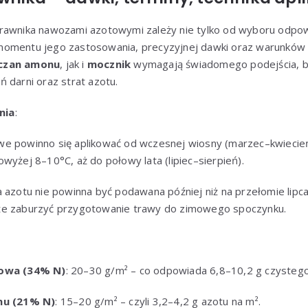
rawnika nawozami azotowymi zależy nie tylko od wyboru odpow
momentu jego zastosowania, precyzyjnej dawki oraz warunkó
rczan amonu
, jak i
mocznik
wymagają świadomego podejścia, b
 darni oraz strat azotu.
nia
:
 powinno się aplikować od wczesnej wiosny (marzec–kwiecień)
wyżej 8–10°C, aż do połowy lata (lipiec–sierpień).
 azotu nie powinna być podawana później niż na przełomie lipca 
e zaburzyć przygotowanie trawy do zimowego spoczynku.
owa (34% N)
: 20–30 g/m² – co odpowiada 6,8–10,2 g czystego
nu (21% N)
: 15–20 g/m² – czyli 3,2–4,2 g azotu na m².