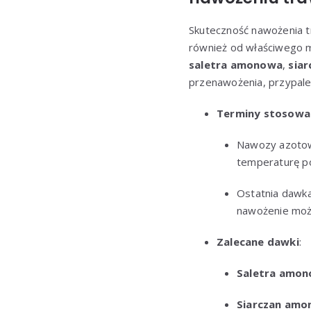
Skuteczność nawożenia t
również od właściwego 
saletra amonowa
,
sia
przenawożenia, przypaleń
Terminy stosowa
Nawozy azotowe
temperaturę po
Ostatnia dawka
nawożenie moż
Zalecane dawki
:
Saletra amon
Siarczan amo