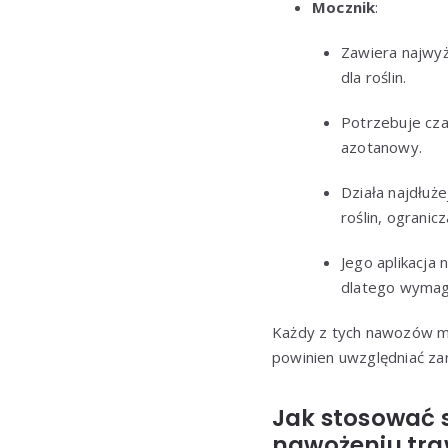
Mocznik
:
Zawiera najwyż
dla roślin.
Potrzebuje cza
azotanowy.
Działa najdłu
roślin, ogranic
Jego aplikacja 
dlatego wymag
Każdy z tych nawozów ma
powinien uwzględniać za
Jak stosować 
nawożeniu traw