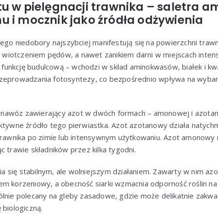
tu w pielęgnacji trawnika – saletra 
u i mocznik jako źródła odżywienia
rego niedobory najszybciej manifestują się na powierzchni trawn
wiotczeniem pędów, a nawet zanikiem darni w miejscach inten
on funkcję budulcową – wchodzi w skład aminokwasów, białek i k
zeprowadzania fotosyntezy, co bezpośrednio wpływa na wybarw
o nawóz zawierający azot w dwóch formach – amonowej i azota
ktywne źródło tego pierwiastka. Azot azotanowy działa natychmi
 trawnika po zimie lub intensywnym użytkowaniu. Azot amonowy 
c trawie składników przez kilka tygodni.
a się stabilnym, ale wolniejszym działaniem. Zawarty w nim a
em korzeniowy, a obecność siarki wzmacnia odporność roślin na
ólnie polecany na gleby zasadowe, gdzie może delikatnie zakwa
 biologiczną.