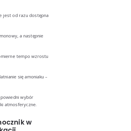
e jest od razu dostępna
 amonowy, a następnie
nomierne tempo wzrostu
latnianie się amoniaku –
Odpowiedni wybór
nki atmosferyczne.
mocznik w
kacji