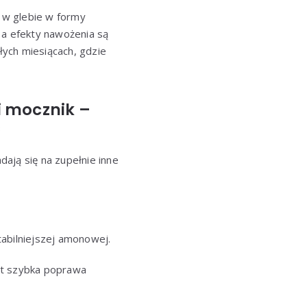
 w glebie w formy
, a efekty nawożenia są
łych miesiącach, gdzie
i mocznik –
ć
ają się na zupełnie inne
abilniejszej amonowej.
est szybka poprawa