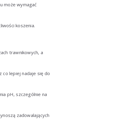
niu może wymagać
iwości koszenia.
zach trawnikowych, a
z co lepiej nadaje się do
nia pH, szczególnie na
rzynoszą zadowalających