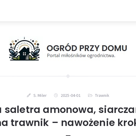
S. Miler
2025-04-01
Trawnik
a saletra amonowa, siarcz
a trawnik – nawożenie kro