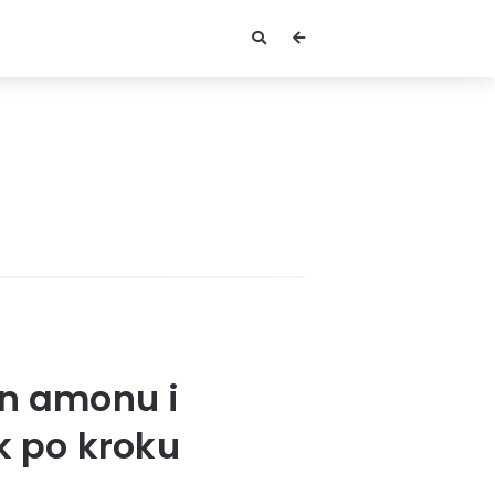
an amonu i
k po kroku