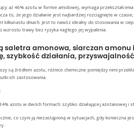
ący aż 46% azotu w formie amidowej, wymaga przekształcenia
cza to, że jego działanie jest najbardziej rozciągnięte w czasie
et kilkunastu dniach. Jest to nawóz idealny do stosowania w ciep
o wzrostu trawy bez ryzyka nagłego jej wypalenia.
ią saletra amonowa, siarczan amonu 
, szybkość działania, przyswajalnoś
zy są źródłem azotu, różnice chemiczne pomiędzy nimi przekład
kutki ich zastosowania.
:
34% azotu w dwóch formach: szybko działającej azotanowej i st
icznie, co czyni ją niezastąpioną w sytuacjach, gdy konieczna j
y.