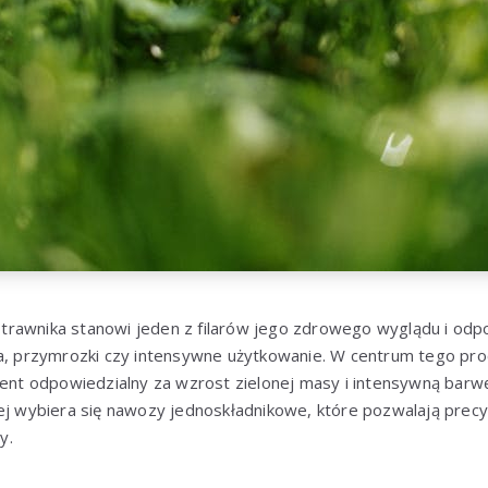
rawnika stanowi jeden z filarów jego zdrowego wyglądu i odpor
a, przymrozki czy intensywne użytkowanie. W centrum tego proc
t odpowiedzialny za wzrost zielonej masy i intensywną barwę
ej wybiera się nawozy jednoskładnikowe, które pozwalają precy
y.