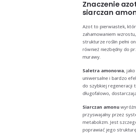
Znaczenie azo
siarczan amon
Azot to pierwiastek, któ
zahamowaniem wzrostu, 
strukturze roślin pełni 
również niezbędny do pr
murawy.
Saletra amonowa
, jak
uniwersalne i bardzo efe
do szybkiej regeneracji
długofalowo, dostarczają
Siarczan amonu
wyróżni
przyswajalny przez syst
metabolizm. Jest szczeg
poprawiać jego strukturę