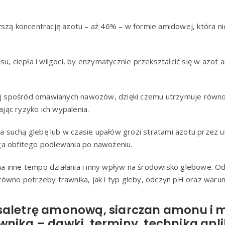
szą koncentrację azotu – aż 46% – w formie amidowej, która ni
su, ciepła i wilgoci, by enzymatycznie przekształcić się w azot
żej spośród omawianych nawozów, dzięki czemu utrzymuje rów
zając ryzyko ich wypalenia.
na suchą glebę lub w czasie upałów grozi stratami azotu przez u
a obfitego podlewania po nawożeniu.
 inne tempo działania i inny wpływ na środowisko glebowe. 
równo potrzeby trawnika, jak i typ gleby, odczyn pH oraz waru
saletrę amonową, siarczan amonu i 
nika – dawki, terminy, technika apli