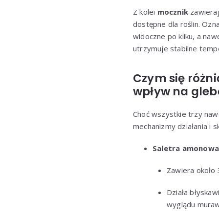
Z kolei
mocznik
zawieraj
dostępne dla roślin. Ozna
widoczne po kilku, a naw
utrzymuje stabilne temp
Czym się różn
wpływ na glebę
Choć wszystkie trzy nawo
mechanizmy działania i s
Saletra amonowa
Zawiera około 
Działa błyskaw
wyglądu muraw