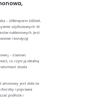
amonowa,
ika – żółknięciem źdźbeł,
sywnie użytkowanych. W
wasów nukleinowych. Jest
ienie i kondycję
nowej – stanowi
ast, co czyni ją idealną
natomiast działa
zot amonowy jest dobrze
 choroby i poprawia
szać podłoże i