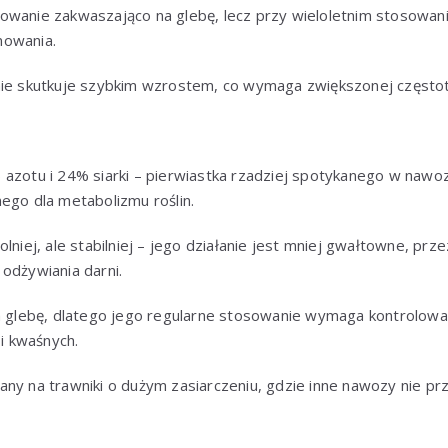
owanie zakwaszająco na glebę, lecz przy wieloletnim stosowa
owania.
ie skutkuje szybkim wzrostem, co wymaga zwiększonej częstotl
azotu i 24% siarki – pierwiastka rzadziej spotykanego w nawo
ego dla metabolizmu roślin.
lniej, ale stabilniej – jego działanie jest mniej gwałtowne, prze
odżywiania darni.
a glebę, dlatego jego regularne stosowanie wymaga kontrolowa
 i kwaśnych.
ny na trawniki o dużym zasiarczeniu, gdzie inne nawozy nie p