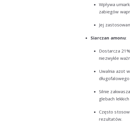
Wpływa umiark
zabiegów wapn
Jej zastosowan
Siarczan amonu
:
Dostarcza 21% 
niezwykle ważn
Uwalnia azot wo
długofalowego 
Silnie zakwasz
glebach lekkich
Często stosowa
rezultatów.