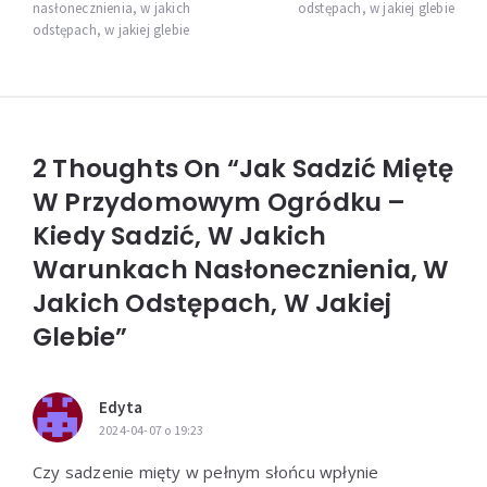
nasłonecznienia, w jakich
odstępach, w jakiej glebie
odstępach, w jakiej glebie
2 Thoughts On “Jak Sadzić Miętę
W Przydomowym Ogródku –
Kiedy Sadzić, W Jakich
Warunkach Nasłonecznienia, W
Jakich Odstępach, W Jakiej
Glebie”
Edyta
2024-04-07 o 19:23
Czy sadzenie mięty w pełnym słońcu wpłynie