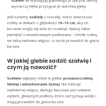
szałwii
nie wymagają głębokiego przykrycia ziemią,
wystarczy lekko przysypać je warstwą gleby.
Jeśli sadzimy
szałwię
z rozsady, warto umieszczać
rośliny w dołkach o głębokości
10–15 cm
, aby ich
korzenie mogły się dobrze rozwinąć. Należy także
pamiętać o umiarkowanym podlewaniu – młode rośliny
nie lubią nadmiaru wilgoci, co może prowadzić do gnicia
korzeni.
W jakiej glebie sadzić szałwię i
czym ją nawozić?
Szałwia
najlepiej rośnie w glebie
przepuszczalnej,
lekkiej i umiarkowanie żyznej
. Nie toleruje
nadmiernej wilgoci, dlatego kluczowe jest unikanie
ciężkich, gliniastych podłoży, które zatrzymują wodę i
mogą prowadzić do gnicia korzeni.