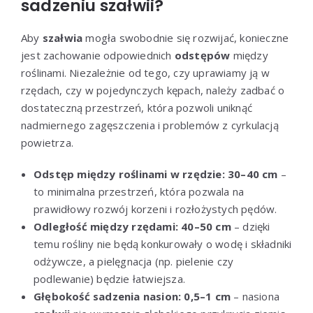
sadzeniu szałwii?
Aby
szałwia
mogła swobodnie się rozwijać, konieczne
jest zachowanie odpowiednich
odstępów
między
roślinami. Niezależnie od tego, czy uprawiamy ją w
rzędach, czy w pojedynczych kępach, należy zadbać o
dostateczną przestrzeń, która pozwoli uniknąć
nadmiernego zagęszczenia i problemów z cyrkulacją
powietrza.
Odstęp między roślinami w rzędzie:
30–40 cm
–
to minimalna przestrzeń, która pozwala na
prawidłowy rozwój korzeni i rozłożystych pędów.
Odległość między rzędami:
40–50 cm
– dzięki
temu rośliny nie będą konkurowały o wodę i składniki
odżywcze, a pielęgnacja (np. pielenie czy
podlewanie) będzie łatwiejsza.
Głębokość sadzenia nasion:
0,5–1 cm
– nasiona