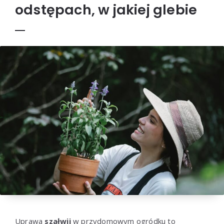
odstępach, w jakiej glebie
Uprawa
szałwii
w przydomowym ogródku to