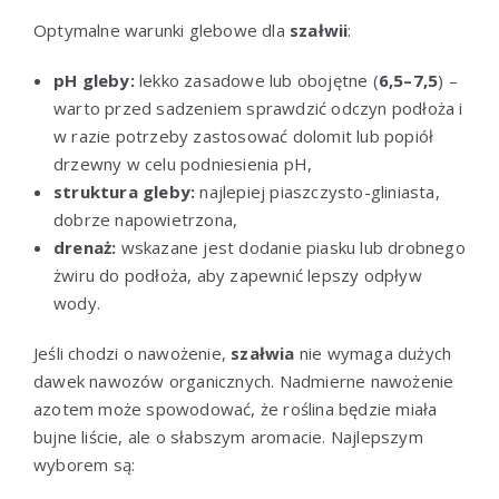
Optymalne warunki glebowe dla
szałwii
:
pH gleby:
lekko zasadowe lub obojętne (
6,5–7,5
) –
warto przed sadzeniem sprawdzić odczyn podłoża i
w razie potrzeby zastosować dolomit lub popiół
drzewny w celu podniesienia pH,
struktura gleby:
najlepiej piaszczysto-gliniasta,
dobrze napowietrzona,
drenaż:
wskazane jest dodanie piasku lub drobnego
żwiru do podłoża, aby zapewnić lepszy odpływ
wody.
Jeśli chodzi o nawożenie,
szałwia
nie wymaga dużych
dawek nawozów organicznych. Nadmierne nawożenie
azotem może spowodować, że roślina będzie miała
bujne liście, ale o słabszym aromacie. Najlepszym
wyborem są: