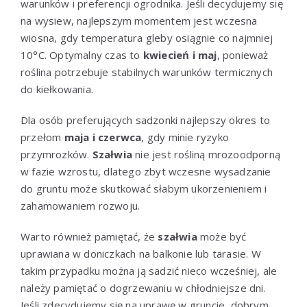
warunków i preferencji ogrodnika. Jeśli decydujemy się
na wysiew, najlepszym momentem jest wczesna
wiosna, gdy temperatura gleby osiągnie co najmniej
10°C. Optymalny czas to
kwiecień i maj
, ponieważ
roślina potrzebuje stabilnych warunków termicznych
do kiełkowania.
Dla osób preferujących sadzonki najlepszy okres to
przełom
maja i czerwca
, gdy minie ryzyko
przymrozków.
Szałwia
nie jest rośliną mrozoodporną
w fazie wzrostu, dlatego zbyt wczesne wysadzanie
do gruntu może skutkować słabym ukorzenieniem i
zahamowaniem rozwoju.
Warto również pamiętać, że
szałwia
może być
uprawiana w doniczkach na balkonie lub tarasie. W
takim przypadku można ją sadzić nieco wcześniej, ale
należy pamiętać o dogrzewaniu w chłodniejsze dni.
Jeśli zdecydujemy się na uprawę w gruncie, dobrym