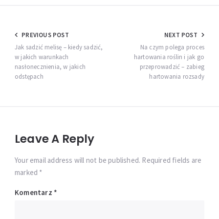
Nawigacja
PREVIOUS POST
NEXT POST
wpisu
Jak sadzić melisę – kiedy sadzić,
Na czym polega proces
w jakich warunkach
hartowania roślin i jak go
nasłonecznienia, w jakich
przeprowadzić – zabieg
odstępach
hartowania rozsady
Leave A Reply
Your email address will not be published. Required fields are
marked *
Komentarz
*