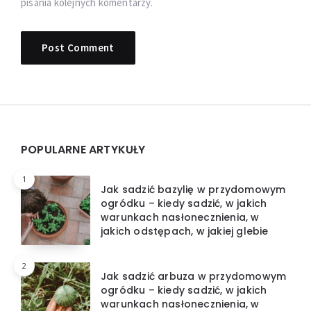
pisania kolejnych komentarzy.
Widgets
POPULARNE ARTYKUŁY
1
Jak sadzić bazylię w przydomowym
ogródku – kiedy sadzić, w jakich
warunkach nasłonecznienia, w
jakich odstępach, w jakiej glebie
2
Jak sadzić arbuza w przydomowym
ogródku – kiedy sadzić, w jakich
warunkach nasłonecznienia, w