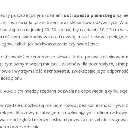
ędzy poszczególnymi roślinami
ostropestu plamistego
są ni
ącej ilości światła, przestrzeni oraz składników odżywczych. W
e odstępu co najmniej 40-50 cm między rzędami i 10-15 cm w rz
 roślinom swobodny wzrost i rozwój, a także ułatwia pielęgnacj
iegów, takich jak odchwaszczanie czy nawożenie.
est również przerzedzenie siewek, które pozwala eliminować n
 tym samym więcej miejsca i zasobów dla pozostałych, silniejsz
rowie i wytrzymałość
ostropestu
, zwiększając jego odporność
ilość plonu.
u 40-50 cm między rzędami pozwala na odpowiednią cyrkulację 
 rzędzie umożliwiają roślinom rozwój bez konieczności rywaliza
wek jest kluczowym zabiegiem umożliwiającym roślinom zdrowy
wanie odległości między roślinami pozwala na szybkie reagowa
ego przerzedzania.