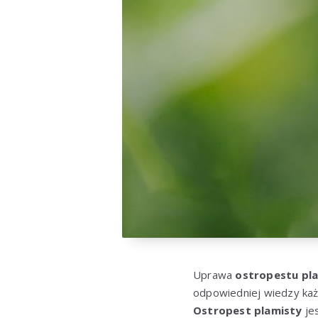
Uprawa
ostropestu pl
odpowiedniej wiedzy każd
Ostropest plamisty
jes