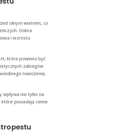
estu
rzed silnym wiatrem, co
zniczych. Dobra
owia i wzrostu
 pH, które powinno być
istycznych zabiegów
owiedniego nawożenia,
 wpływa nie tylko na
n, które posiadają cenne
stropestu