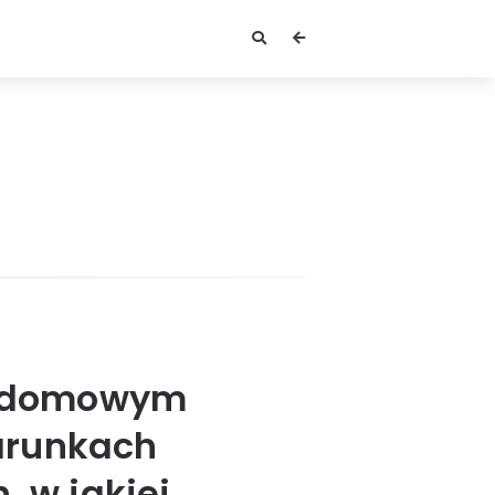
rzydomowym
warunkach
, w jakiej