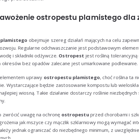
 nawożenie ostropestu plamistego dla
 plamistego
obejmuje szereg działań mających na celu zapewn
rozwoju. Regularne odchwaszczanie jest podstawowym elemente
wodę i składniki odżywcze.
Ostropest
jest rośliną tolerancyjną
h okresów bez opadów zalecane jest umiarkowane podlewanie.
 elementem uprawy
ostropestu plamistego
, choć roślina ta
sie. Wystarczające będzie zastosowanie kompostu lub wielosk
najlepiej wiosną. Takie działanie dostarczy roślinie niezbędnyc
ny.
o zwrócić uwagę na ochronę
ostropestu
przed chorobami i szko
rożenia jak mszyce czy mączlik szklarniowy mogą wymagać int
należy jednak ograniczać do niezbędnego minimum, z uwzględn
znych.