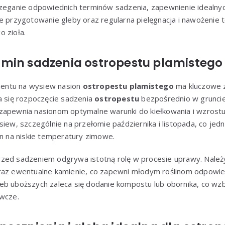
rzeganie odpowiednich terminów sadzenia, zapewnienie idealn
e przygotowanie gleby oraz regularna pielęgnacja i nawożenie 
 zioła.
min sadzenia ostropestu plamistego 
entu na wysiew nasion
ostropestu plamistego
ma kluczowe z
a się rozpoczęcie sadzenia
ostropestu
bezpośrednio w gruncie
zapewnia nasionom optymalne warunki do kiełkowania i wzrostu
siew, szczególnie na przełomie października i listopada, co jedn
in na niskie temperatury zimowe.
zed sadzeniem odgrywa istotną rolę w procesie uprawy. Należ
raz ewentualne kamienie, co zapewni młodym roślinom odpowie
eb uboższych zaleca się dodanie kompostu lub obornika, co wz
ywcze.