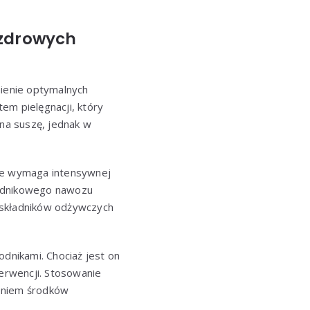
 zdrowych
ienie optymalnych
m pielęgnacji, który
 na suszę, jednak w
 nie wymaga intensywnej
ładnikowego nawozu
h składników odżywczych
dnikami. Chociaż jest on
erwencji. Stosowanie
ieniem środków