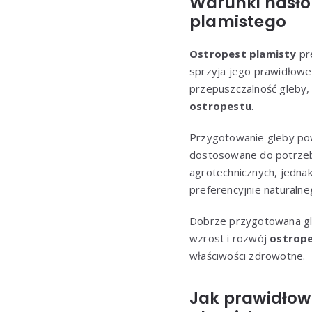
Warunki nasłon
plamistego
Ostropest plamisty
pre
sprzyja jego prawidłowe
przepuszczalność gleby, 
ostropestu
.
Przygotowanie gleby powi
dostosowane do potrzeb 
agrotechnicznych, jedna
preferencyjnie naturalne
Dobrze przygotowana gle
wzrost i rozwój
ostrope
właściwości zdrowotne.
Jak prawidłow