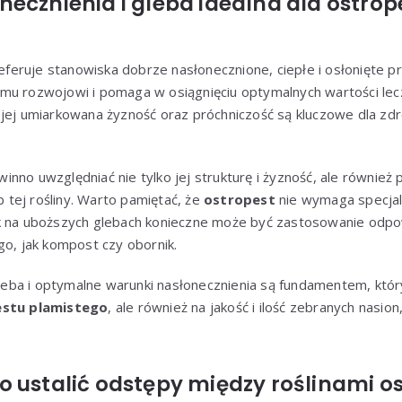
ecznienia i gleba idealna dla ostrop
feruje stanowiska dobrze nasłonecznione, ciepłe i osłonięte p
mu rozwojowi i pomaga w osiągnięciu optymalnych wartości lec
jej umiarkowana żyzność oraz próchniczość są kluczowe dla zdr
nno uwzględniać nie tylko jej strukturę i żyzność, ale również
tej rośliny. Warto pamiętać, że
ostropest
nie wymaga specjal
k na uboższych glebach konieczne może być zastosowanie odp
go, jak kompost czy obornik.
ba i optymalne warunki nasłonecznienia są fundamentem, który
stu plamistego
, ale również na jakość i ilość zebranych nasio
o ustalić odstępy między roślinami o