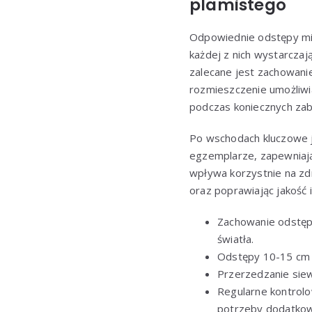
plamistego
Odpowiednie odstępy mi
każdej z nich wystarczaj
zalecane jest zachowani
rozmieszczenie umożliwia
podczas koniecznych zab
Po wschodach kluczowe j
egzemplarze, zapewniając
wpływa korzystnie na zd
oraz poprawiając jakość i 
Zachowanie odstęp
światła.
Odstępy 10-15 cm w
Przerzedzanie sie
Regularne kontrolo
potrzeby dodatkow