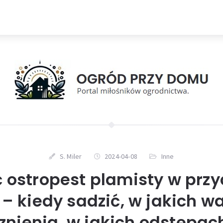
S. Miler
2024-04-08
Inne
ć ostropest plamisty w p
– kiedy sadzić, w jakich 
nienia, w jakich odstępach