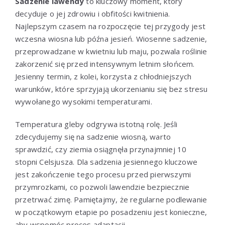
Sadzenie lawendy
to kluczowy moment, który
decyduje o jej zdrowiu i obfitości kwitnienia.
Najlepszym czasem na rozpoczęcie tej przygody jest
wczesna wiosna lub późna jesień. Wiosenne sadzenie,
przeprowadzane w kwietniu lub maju, pozwala roślinie
zakorzenić się przed intensywnym letnim słońcem.
Jesienny termin, z kolei, korzysta z chłodniejszych
warunków, które sprzyjają ukorzenianiu się bez stresu
wywołanego wysokimi temperaturami.
Temperatura gleby odgrywa istotną rolę. Jeśli
zdecydujemy się na sadzenie wiosną, warto
sprawdzić, czy ziemia osiągnęła przynajmniej 10
stopni Celsjusza. Dla sadzenia jesiennego kluczowe
jest zakończenie tego procesu przed pierwszymi
przymrozkami, co pozwoli lawendzie bezpiecznie
przetrwać zimę. Pamiętajmy, że regularne podlewanie
w początkowym etapie po posadzeniu jest konieczne,
aby wspomóc proces adaptacji.