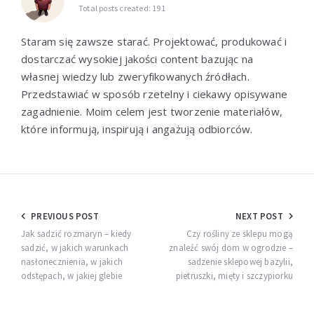
Total posts created: 191
Staram się zawsze starać. Projektować, produkować i
dostarczać wysokiej jakości content bazując na
własnej wiedzy lub zweryfikowanych źródłach.
Przedstawiać w sposób rzetelny i ciekawy opisywane
zagadnienie. Moim celem jest tworzenie materiałów,
które informują, inspirują i angażują odbiorców.
Nawigacja
PREVIOUS POST
NEXT POST
wpisu
Jak sadzić rozmaryn – kiedy
Czy rośliny ze sklepu mogą
sadzić, w jakich warunkach
znaleźć swój dom w ogrodzie –
nasłonecznienia, w jakich
sadzenie sklepowej bazylii,
odstępach, w jakiej glebie
pietruszki, mięty i szczypiorku