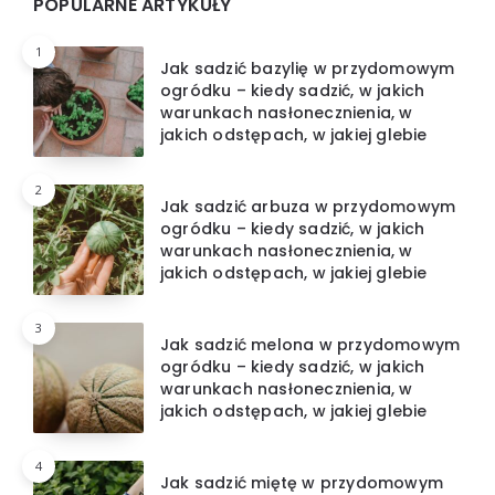
Widgets
POPULARNE ARTYKUŁY
1
Jak sadzić bazylię w przydomowym
ogródku – kiedy sadzić, w jakich
warunkach nasłonecznienia, w
jakich odstępach, w jakiej glebie
2
Jak sadzić arbuza w przydomowym
ogródku – kiedy sadzić, w jakich
warunkach nasłonecznienia, w
jakich odstępach, w jakiej glebie
3
Jak sadzić melona w przydomowym
ogródku – kiedy sadzić, w jakich
warunkach nasłonecznienia, w
jakich odstępach, w jakiej glebie
4
Jak sadzić miętę w przydomowym