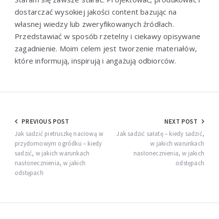
dostarczać wysokiej jakości content bazując na
własnej wiedzy lub zweryfikowanych źródłach.
Przedstawiać w sposób rzetelny i ciekawy opisywane
zagadnienie. Moim celem jest tworzenie materiałów,
które informują, inspirują i angażują odbiorców.
Nawigacja
PREVIOUS POST
NEXT POST
wpisu
Jak sadzić pietruszkę naciową w
Jak sadzić sałatę – kiedy sadzić,
przydomowym ogródku – kiedy
w jakich warunkach
sadzić, w jakich warunkach
nasłonecznienia, w jakich
nasłonecznienia, w jakich
odstępach
odstępach