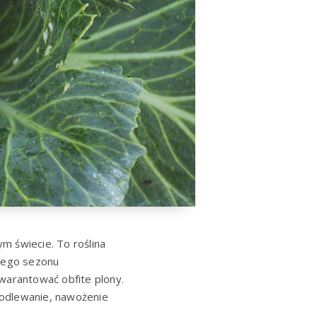
m świecie. To roślina
dnego sezonu
gwarantować obfite plony.
podlewanie, nawożenie