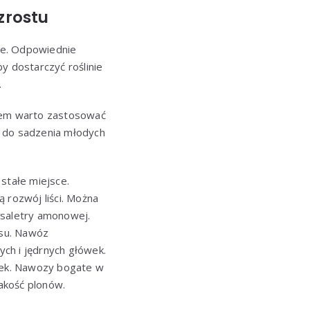
zrostu
we. Odpowiednie
 dostarczyć roślinie
.
ewem warto zastosować
y do sadzenia młodych
stałe miejsce.
rozwój liści. Można
 saletry amonowej.
asu. Nawóz
ch i jędrnych główek.
wek. Nawozy bogate w
jakość plonów.