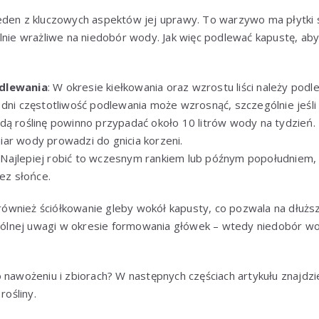
eden z kluczowych aspektów jej uprawy. To warzywo ma płytki
lnie wrażliwe na niedobór wody. Jak więc podlewać kapustę, ab
dlewania
: W okresie kiełkowania oraz wzrostu liści należy pod
 dni częstotliwość podlewania może wzrosnąć, szczególnie jeśl
żdą roślinę powinno przypadać około 10 litrów wody na tydzień. 
ar wody prowadzi do gnicia korzeni.
: Najlepiej robić to wczesnym rankiem lub późnym popołudniem, 
zez słońce.
wnież ściółkowanie gleby wokół kapusty, co pozwala na dłuższ
lnej uwagi w okresie formowania główek – wtedy niedobór wo
o nawożeniu i zbiorach? W następnych częściach artykułu znajd
rośliny.