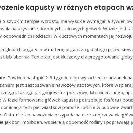
ożenie kapusty w różnych etapach w
ina o szybkim tempie wzrostu, ma wysokie wymagania żywienio
wala na uzyskanie dorodnych, zdrowych główek. Ważne jest, aby
 odpowiednich ilościach i w kluczowych momentach jej rozwoju
e na glebach bogatych w materię organiczną, dlatego przed si
t lub obornik. Ten etap jest kluczowy dla przygotowania gleb
nie
: Powinno nastąpić 2-3 tygodnie po wysadzeniu sadzonek na 
zaniem jest zastosowanie nawozów azotowych, które wspierają 
cznego, takiego jak gnojówka z pokrzywy, lub mineralnego, np.
e
: W fazie formowania główek kapusta potrzebuje fosforu i pot
 dominacją tych pierwiastków pomoże roślinie w budowie zwarty
e
: Ostatni etap nawożenia przypada na okres dojrzewania głó
e jak bor i molibden, wspierają odporność rośliny i poprawiają 