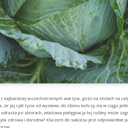
 najbardziej wszechstronnych warzyw, gości na stołach na cały
a, że jej cykl życia od wysiewu do zbioru kończy się w ciągu je
odrasta po zbiorach, właściwa pielęgnacja tej rośliny może za
 była zdrowa i dorodna? Kluczem do sukcesu jest odpowiednie 
iorów.