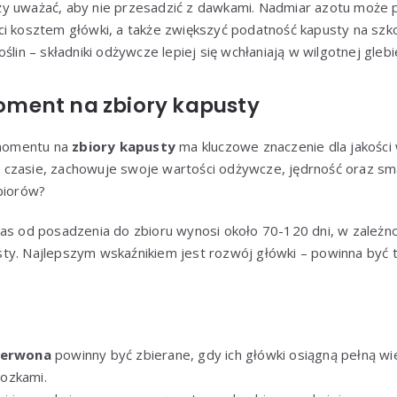
y uważać, aby nie przesadzić z dawkami. Nadmiar azotu może 
i kosztem główki, a także zwiększyć podatność kapusty na szko
ślin – składniki odżywcze lepiej się wchłaniają w wilgotnej glebi
ment na zbiory kapusty
momentu na
zbiory kapusty
ma kluczowe znaczenie dla jakości
czasie, zachowuje swoje wartości odżywcze, jędrność oraz sma
biorów?
zas od posadzenia do zbioru wynosi około 70-120 dni, w zależ
ty. Najlepszym wskaźnikiem jest rozwój główki – powinna być t
czerwona
powinny być zbierane, gdy ich główki osiągną pełną wie
ozkami.