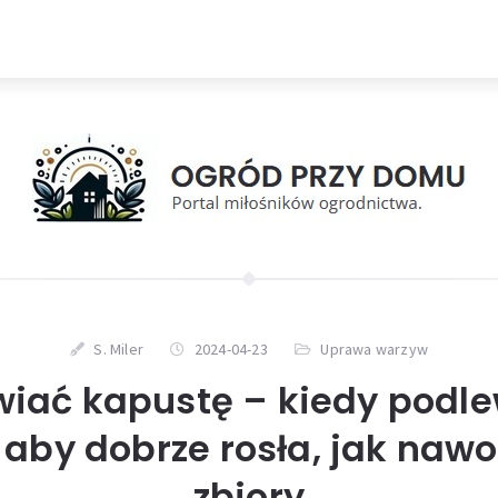
S. Miler
2024-04-23
Uprawa warzyw
iać kapustę – kiedy podle
aby dobrze rosła, jak nawo
zbiory