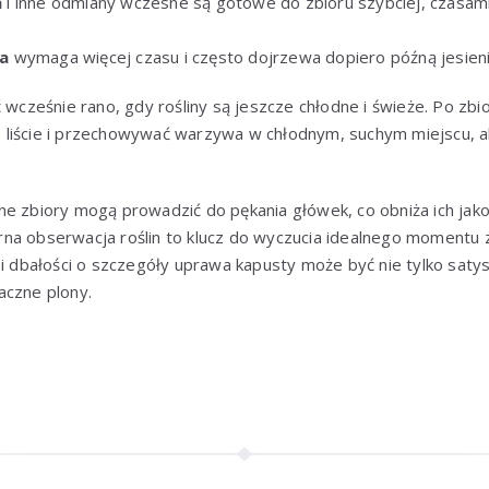
a
i inne odmiany wczesne są gotowe do zbioru szybciej, czasami
a
wymaga więcej czasu i często dojrzewa dopiero późną jesieni
ć wcześnie rano, gdy rośliny są jeszcze chłodne i świeże. Po zbi
liście i przechowywać warzywa w chłodnym, suchym miejscu, a
e zbiory mogą prowadzić do pękania główek, co obniża ich jako
na obserwacja roślin to klucz do wyczucia idealnego momentu z
 i dbałości o szczegóły uprawa kapusty może być nie tylko satysf
aczne plony.