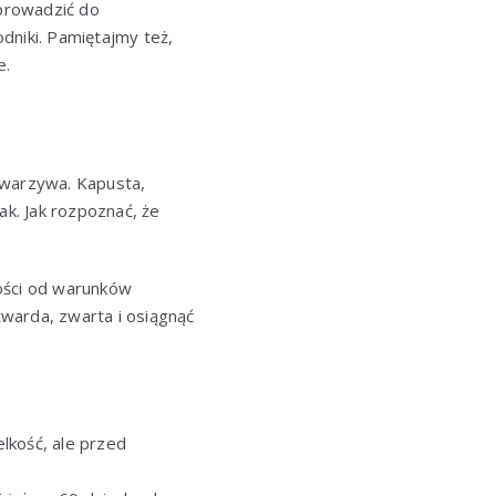
prowadzić do
dniki. Pamiętajmy też,
e.
 warzywa. Kapusta,
k. Jak rozpoznać, że
ności od warunków
warda, zwarta i osiągnąć
lkość, ale przed