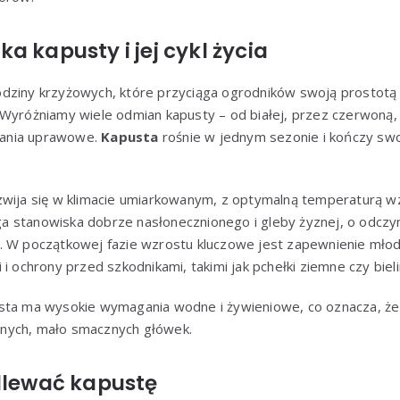
a kapusty i jej cykl życia
dziny krzyżowych, które przyciąga ogrodników swoją prostotą 
Wyróżniamy wiele odmian kapusty – od białej, przez czerwoną, 
ania uprawowe.
Kapusta
rośnie w jednym sezonie i kończy swo
zwija się w klimacie umiarkowanym, z optymalną temperaturą 
 stanowiska dobrze nasłonecznionego i gleby żyznej, o odczy
. W początkowej fazie wzrostu kluczowe jest zapewnienie mło
i ochrony przed szkodnikami, takimi jak pchełki ziemne czy bieli
sta ma wysokie wymagania wodne i żywieniowe, co oznacza, że 
nych, mało smacznych główek.
odlewać kapustę