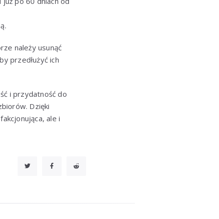
 już po 60 dniach od
ą.
orze należy usunąć
by przedłużyć ich
ść i przydatność do
biorów. Dzięki
akcjonująca, ale i