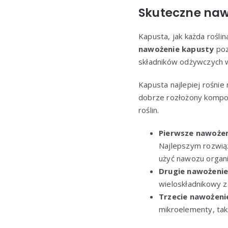
Skuteczne naw
Kapusta, jak każda rośl
nawożenie kapusty
poz
składników odżywczych w
Kapusta najlepiej rośni
dobrze rozłożony kompos
roślin.
Pierwsze nawoże
Najlepszym rozwią
użyć nawozu organi
Drugie nawożeni
wieloskładnikowy z
Trzecie nawożeni
mikroelementy, taki