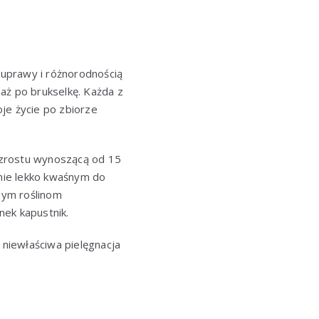
uprawy i różnorodnością
aż po brukselkę. Każda z
je życie po zbiorze
wzrostu wynoszącą od 15
nie lekko kwaśnym do
dym roślinom
nek kapustnik.
niewłaściwa pielęgnacja