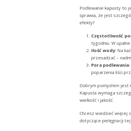
Podlewanie kapusty to j
sprawia, że jest szczegó
efekty?
Częstotliwość po
tygodniu. W upalne
Ilość wody
: Na ka
przesadzać – nadmi
Pora podlewania
poparzenia liści pr
Dobrym pomysłem jest ró
Kapusta wymaga szczegó
wielkość i jakość.
Chcesz wiedzieć więcej 
dotyczące pielęgnacji tej 