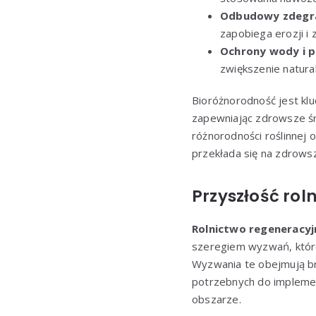
Odbudowy zdegr
zapobiega erozji i
Ochrony wody i 
zwiększenie naturalne
Bioróżnorodność jest k
zapewniając zdrowsze śr
różnorodności roślinnej 
przekłada się na zdrows
Przyszłość ro
Rolnictwo regeneracyj
szeregiem wyzwań, które
Wyzwania te obejmują br
potrzebnych do implemen
obszarze.