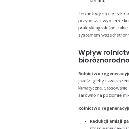
klimatu.
Te metody są nie tylko 
przynosząc wymierne korz
praktyki agroleśne, tak
systemem wszechstronny
Wpływ rolnict
bioróżnorodn
Rolnictwo regeneracyj
jakości gleby i zwiększe
klimatyczne. Stosowanie
zarówno na poziomie mik
Rolnictwo regeneracyj
Redukcji emisji g
stosowania nawozów