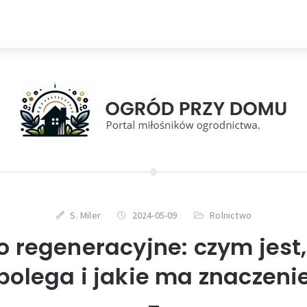
S. Miler
2024-05-09
Rolnictwo
o regeneracyjne: czym jest
polega i jakie ma znaczeni