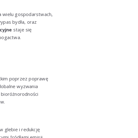
na wielu gospodarstwach,
wypas bydła, oraz
cyjne
staje się
bogactwa.
tkim poprzez poprawę
 globalne wyzwania
 bioróżnorodności
ów.
 glebie i redukcję
ymi źródłami emisji.