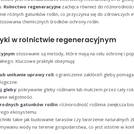
u.
Rolnictwo regeneracyjne
zachęca również do różnorodności
ie różnych gatunków roślin, co przyczynia się do zdrowszych 
tosowania chemicznych środków ochrony roślin.
yki w rolnictwie regeneracyjnym
cyjnym
stosowane są metody, które mają na celu ochronę i pop
alnego. Kluczowe praktyki obejmują:
ub unikanie uprawy roli
: ograniczenie zakłóceń gleby pomaga 
ogiczne.
j gleby
: pokrywanie gleby roślinami lub mulczem przez cały rok 
ie wilgotności.
rodnych gatunków roślin
: różnorodność roślinna zwiększa bi
wego ekosystemu.
echniki takie jak budowanie tarasów czy tworzenie naturalnych 
ywaniu wody na terenie gospodarstwa, co jest istotne w kont