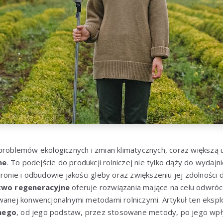
 problemów ekologicznych i zmian klimatycznych, coraz większ
ne
. To podejście do produkcji rolniczej nie tylko dąży do wydajni
hronie i odbudowie jakości gleby oraz zwiększeniu jej zdolności 
two regeneracyjne
oferuje rozwiązania mające na celu odwróc
ej konwencjonalnymi metodami rolniczymi. Artykuł ten eksplo
nego
, od jego podstaw, przez stosowane metody, po jego wpł