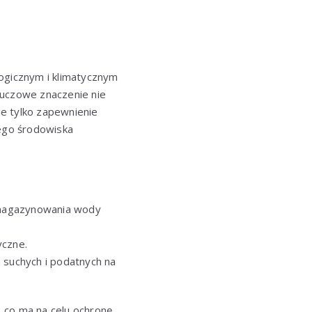
ogicznym i klimatycznym
luczowe znaczenie nie
ie tylko zapewnienie
ego środowiska
o magazynowania wody
yczne.
 suchych i podatnych na
 co ma na celu ochronę