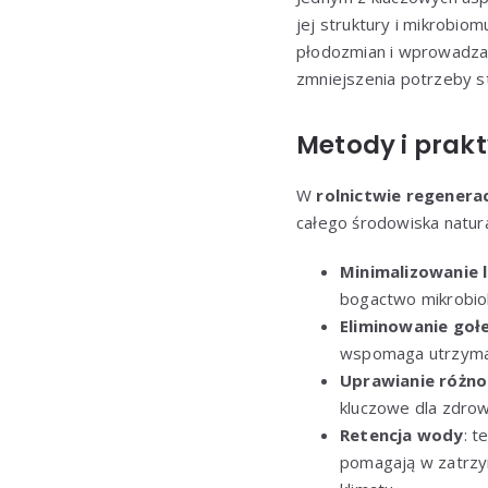
jej struktury i mikrobiom
płodozmian i wprowadzan
zmniejszenia potrzeby s
Metody i prakt
W
rolnictwie regenera
całego środowiska natur
Minimalizowanie l
bogactwo mikrobiol
Eliminowanie gołe
wspomaga utrzyman
Uprawianie różno
kluczowe dla zdro
Retencja wody
: t
pomagają w zatrzym