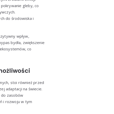
e pokrywanie gleby, co
żywczych.
ch do środowiska i
zytywny wpływ,
ypas bydła, zwiększenie
ch ekosystemów, co
możliwości
nych, stoi również przed
j adaptacji na świecie.
ie do zasobów
ń i rozwoju w tym