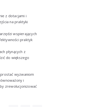
nie z dotacjami i
ścia na praktyki
narzędzi wspierających
fektywności praktyk
ach płynących z
zić do większego
y sprostać wyzwaniom
równoważony i
 aby zrewolucjonizować