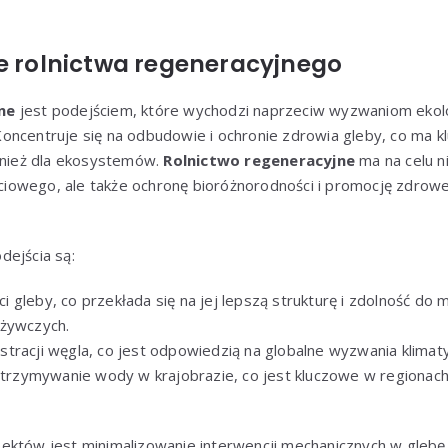
le rolnictwa regeneracyjnego
ne
jest podejściem, które wychodzi naprzeciw wyzwaniom ekol
oncentruje się na odbudowie i ochronie zdrowia gleby, co ma k
ównież dla ekosystemów.
Rolnictwo regeneracyjne
ma na celu n
iowego, ale także ochronę bioróżnorodności i promocję zdrow
dejścia są:
 gleby, co przekłada się na jej lepszą strukturę i zdolność d
dżywczych.
tracji węgla, co jest odpowiedzią na globalne wyzwania klimat
zatrzymywanie wody w krajobrazie, co jest kluczowe w regionach
ektów jest minimalizowanie interwencji mechanicznych w glebę,