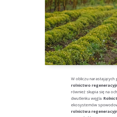
W obliczu narastających
rolnictwo regeneracyj
również skupia się na oc
dwutlenku węgla.
Rolnic
ekosystemów spowodowan
rolnictwa regeneracyj