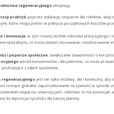
rolnictwa regeneracyjnego
obejmują:
tacji praktyk
: poprzez edukację i wsparcie dla rolników, włącz
ymi, które mogą pomóc w pokryciu początkowych kosztów przej
i i innowacje
: w tym rozwój technik rolnictwa precyzyjnego i 
mi naturalnymi, co może ułatwić stosowanie i monitorowanie e
ci i poparcie społeczne
: zwiększanie świadomości o korzyści
racyjnego
wśród konsumentów i decydentów, co może prowad
y pochodzące z takich systemów.
a regeneracyjnego
jest nie tylko możliwy, ale i konieczny, ab
oić rosnące globalne zapotrzebowanie na żywność w sposób z
powiednim wsparciu i inwestycjach, rolnictwo to ma potencjał,
 się do lepszej przyszłości dla naszej planety.