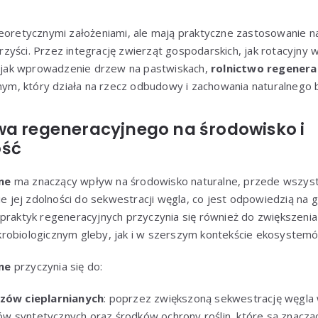
teoretycznymi założeniami, ale mają praktyczne zastosowanie 
yści. Przez integrację zwierząt gospodarskich, jak rotacyjny 
ie jak wprowadzenie drzew na pastwiskach,
rolnictwo regenera
m, który działa na rzecz odbudowy i zachowania naturalnego 
wa regeneracyjnego na środowisko i
ość
ne
ma znaczący wpływ na środowisko naturalne, przede wszys
nie jej zdolności do sekwestracji węgla, co jest odpowiedzią na
 praktyk regeneracyjnych przyczynia się również do zwiększenia
robiologicznym gleby, jak i w szerszym kontekście ekosystem
ne
przyczynia się do:
azów cieplarnianych
: poprzez zwiększoną sekwestrację węgla w
 syntetycznych oraz środków ochrony roślin, które są znacząc