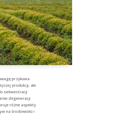
ą uwagę przykuwa
ejszej produkcji, ale
do sekwestracji
enie degeneracji
ruje różne aspekty
yw na środowisko i