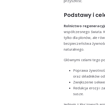
przyszłość.
Podstawy i ce
Rolnictwo regeneracyj
współczesnego świata. K
tylko dla plonów, ale r
bezpieczeństwa żywnośc
naturalnego.
Głównymi celami tego po
Poprawa żywotności
oraz składników o
Zwiększenie sekwes
Redukcja erozji i 
susze.
Jednym z kluczowych asp