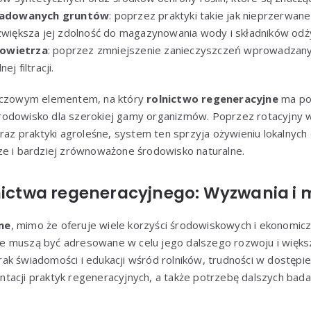
adowanych gruntów
: poprzez praktyki takie jak nieprzerwan
 zwiększa jej zdolność do magazynowania wody i składników od
powietrza
: poprzez zmniejszenie zanieczyszczeń wprowadzany
j filtracji.
luczowym elementem, na który
rolnictwo regeneracyjne
ma po
odowisko dla szerokiej gamy organizmów. Poprzez rotacyjny w
oraz praktyki agroleśne, system ten sprzyja ożywieniu lokalny
ze i bardziej zrównoważone środowisko naturalne.
lnictwa regeneracyjnego: Wyzwania i 
ne
, mimo że oferuje wiele korzyści środowiskowych i ekonomicz
 muszą być adresowane w celu jego dalszego rozwoju i większe
ak świadomości i edukacji wśród rolników, trudności w dostęp
tacji praktyk regeneracyjnych, a także potrzebę dalszych bada