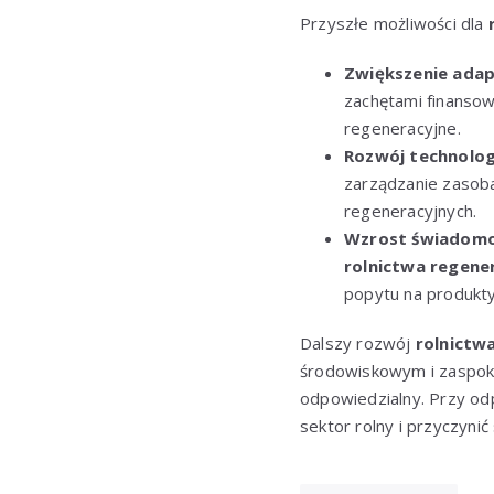
Przyszłe możliwości dla
Zwiększenie adap
zachętami finansow
regeneracyjne.
Rozwój technologi
zarządzanie zasoba
regeneracyjnych.
Wzrost świadomoś
rolnictwa regene
popytu na produkt
Dalszy rozwój
rolnictw
środowiskowym i zaspok
odpowiedzialny. Przy od
sektor rolny i przyczynić