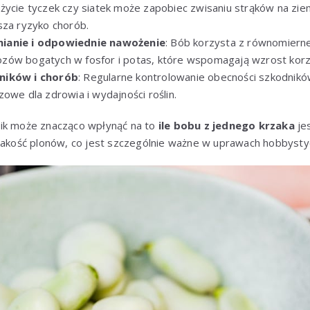
Użycie tyczek czy siatek może zapobiec zwisaniu strąków na zie
sza ryzyko chorób.
ianie i odpowiednie nawożenie
: Bób korzysta z równomiern
ów bogatych w fosfor i potas, które wspomagają wzrost korze
ników i chorób
: Regularne kontrolowanie obecności szkodnik
owe dla zdrowia i wydajności roślin.
ik może znacząco wpłynąć na to
ile bobu z jednego krzaka
je
 jakość plonów, co jest szczególnie ważne w uprawach hobbysty