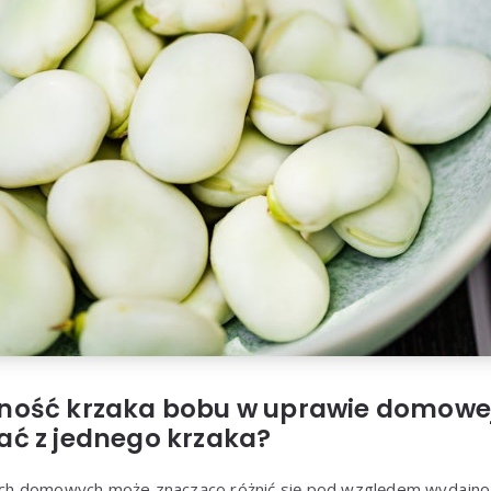
ność krzaka bobu w uprawie domowe
ć z jednego krzaka
?
h domowych może znacząco różnić się pod względem wydajnośc