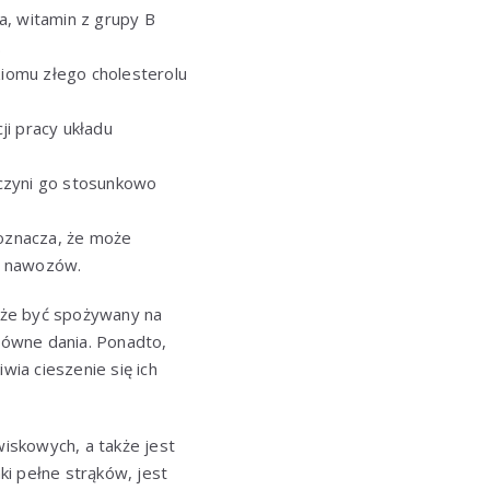
a, witamin z grupy B
.
ziomu złego cholesterolu
ji pracy układu
 czyni go stosunkowo
o oznacza, że może
h nawozów.
oże być spożywany na
łówne dania. Ponadto,
ia cieszenie się ich
iskowych, a także jest
i pełne strąków, jest