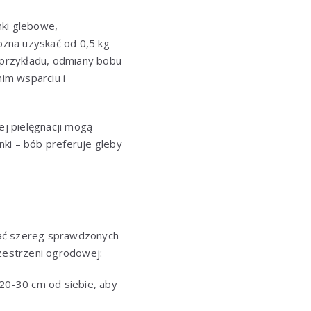
nki glebowe,
można uzyskać od 0,5 kg
a przykładu, odmiany bobu
im wsparciu i
ej pielęgnacji mogą
ki – bób preferuje gleby
ać szereg sprawdzonych
rzestrzeni ogrodowej:
 20-30 cm od siebie, aby