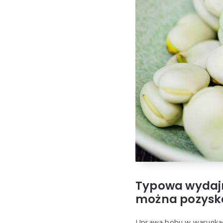
Typowa wydaj
można pozyska
Uprawa bobu w warunkac