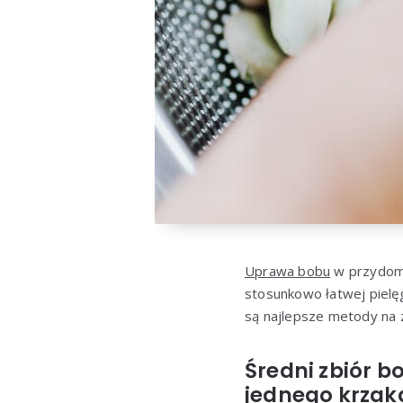
Uprawa bobu
w przydomo
stosunkowo łatwej pielęg
są najlepsze metody na 
Średni zbiór b
jednego krzak