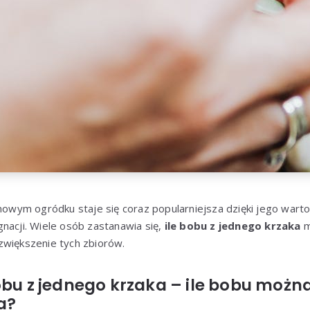
wym ogródku staje się coraz popularniejsza dzięki jego war
nacji. Wiele osób zastanawia się,
ile bobu z jednego krzaka
m
zwiększenie tych zbiorów.
obu z jednego krzaka – ile bobu można
a?