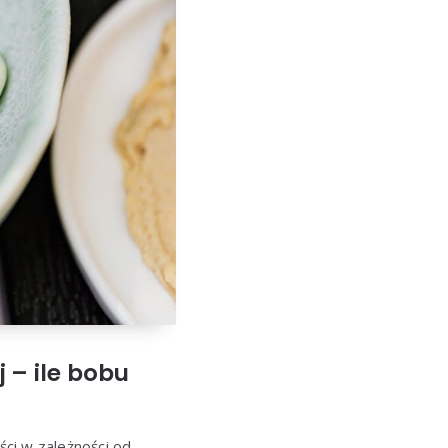
j –
ile bobu
i w zależności od