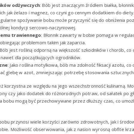
ików odżywczych
: Bób jest znaczącym źródłem białka, błonnik
ich jak żelazo i magnez, co czyni go cennym dodatkiem do diety
egularne spożywanie bobu może przyczynić się do obniżenia po
ólnej kondycji sercowo-naczyniowej.
stemu trawiennego
: Błonnik zawarty w bobie pomaga w regulac
biegając problemom takim jak zaparcia.
 Bób jest rośliną odporną na większość szkodników i chorób, co
nawet dla początkujących ogrodników.
czne
: Jako roślina motylkowa, bób ma zdolność fiksacji azotu, c
cać glebę w azot, zmniejszając potrzebę stosowania sztucznyc
ż korzystna ze względu na jego wszechstronność kulinarną. M
ny czy jako dodatek do różnorodnych potraw, od sałatek po g
na bobu mogą być przechowywane przez dłuższy czas, co umożliw
bu przynosi wiele korzyści zarówno zdrowotnych, jak i środow
ie. Możliwość obserwowania, jak z nasion wyrosną obfite krzak