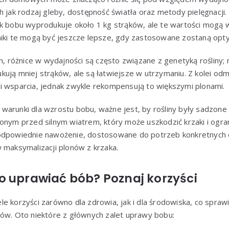
h jak rodzaj gleby, dostępność światła oraz metody pielęgnacj
k bobu wyprodukuje około 1 kg strąków, ale te wartości mogą w
iki te mogą być jeszcze lepsze, gdy zastosowane zostaną optym
różnice w wydajności są często związane z genetyką rośliny; 
kują mniej strąków, ale są łatwiejsze w utrzymaniu. Z kolei o
i wsparcia, jednak zwykle rekompensują to większymi plonami.
warunki dla wzrostu bobu, ważne jest, by rośliny były sadzone
onym przed silnym wiatrem, który może uszkodzić krzaki i ogran
 odpowiednie nawożenie, dostosowane do potrzeb konkretnych 
 maksymalizacji plonów z krzaka.
o uprawiać bób? Poznaj korzyści
e korzyści zarówno dla zdrowia, jak i dla środowiska, co sprawi
ków. Oto niektóre z głównych zalet uprawy bobu: