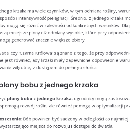
ednego krzaka ma wiele czynników, w tym odmiana rośliny, waru
 sposób i intensywność pielęgnacji. Średnio, z jednego krzaka 
czby mogą się różnić w zależności od konkretnych warunków. Dl
szą mniejsze plony niż odmiany wysokie, które przy odpowiedn
mogą generować znacznie większe zbiory.
 Saxa’ czy 'Czarna Królowa’ są znane z tego, że przy odpowiedni
ne jest również, aby krzaki miały zapewnione odpowiednie warun
wanie wilgotne, z dostępem do pełnego słońca.
plony bobu z jednego krzaka
szyć
plony bobu z jednego krzaka
, ogrodnicy mogą zastosow
 wspomogą rozwój roślin, ale również pomogą w optymalizacji p
eszczenie
: Bób powinien być sadzony w odległości co najmniej
wystarczająco miejsca do rozwoju i dostępu do światła.