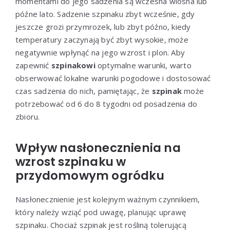
momentami do jego sadzenia są wczesna wiosna lub
późne lato. Sadzenie szpinaku zbyt wcześnie, gdy
jeszcze grozi przymrozek, lub zbyt późno, kiedy
temperatury zaczynają być zbyt wysokie, może
negatywnie wpłynąć na jego wzrost i plon. Aby
zapewnić
szpinakowi
optymalne warunki, warto
obserwować lokalne warunki pogodowe i dostosować
czas sadzenia do nich, pamiętając, że
szpinak
może
potrzebować od 6 do 8 tygodni od posadzenia do
zbioru.
Wpływ nasłonecznienia na
wzrost szpinaku w
przydomowym ogródku
Nasłonecznienie jest kolejnym ważnym czynnikiem,
który należy wziąć pod uwagę, planując uprawę
szpinaku. Chociaż szpinak jest rośliną tolerującą