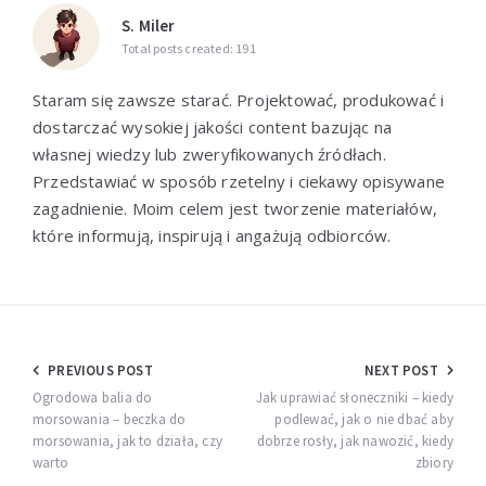
S. Miler
Total posts created: 191
Staram się zawsze starać. Projektować, produkować i
dostarczać wysokiej jakości content bazując na
własnej wiedzy lub zweryfikowanych źródłach.
Przedstawiać w sposób rzetelny i ciekawy opisywane
zagadnienie. Moim celem jest tworzenie materiałów,
które informują, inspirują i angażują odbiorców.
Nawigacja
PREVIOUS POST
NEXT POST
wpisu
Ogrodowa balia do
Jak uprawiać słoneczniki – kiedy
morsowania – beczka do
podlewać, jak o nie dbać aby
morsowania, jak to działa, czy
dobrze rosły, jak nawozić, kiedy
warto
zbiory