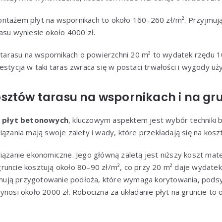
ntażem płyt na wspornikach to około 160–260 zł/m². Przyjmują
asu wyniesie około 4000 zł.
arasu na wspornikach o powierzchni 20 m² to wydatek rzędu 1
estycja w taki taras zwraca się w postaci trwałości i wygody uż
sztów tarasu na wspornikach i na gr
z płyt betonowych
, kluczowym aspektem jest wybór techniki 
iązania mają swoje zalety i wady, które przekładają się na koszt
iązanie ekonomiczne. Jego główną zaletą jest niższy koszt mater
runcie kosztują około 80–90 zł/m², co przy 20 m² daje wydate
ją przygotowanie podłoża, które wymaga korytowania, podsyp
ynosi około 2000 zł. Robocizna za układanie płyt na gruncie to o