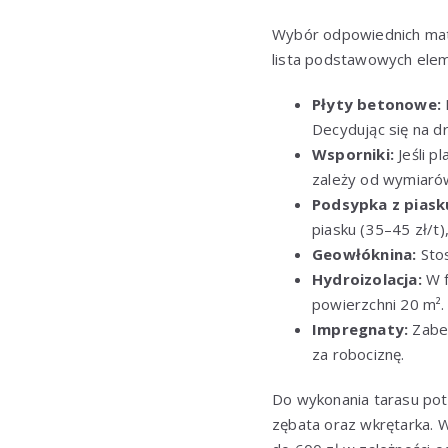
Wybór odpowiednich mate
lista podstawowych elem
Płyty betonowe:
Decydując się na d
Wsporniki:
Jeśli p
zależy od wymiarów
Podsypka z piask
piasku (35–45 zł/t)
Geowłóknina:
Stos
Hydroizolacja:
W f
powierzchni 20 m².
Impregnaty:
Zabez
za robociznę.
Do wykonania tarasu pot
zębata oraz wkrętarka. 