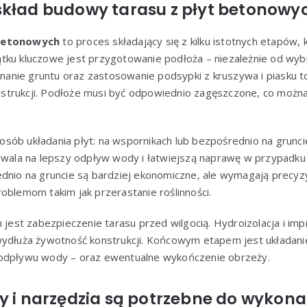
skład budowy tarasu z płyt betonowy
 betonowych
to proces składający się z kilku istotnych etapów,
ku kluczowe jest przygotowanie podłoża – niezależnie od wybra
nie gruntu oraz zastosowanie podsypki z kruszywa i piasku t
konstrukcji. Podłoże musi być odpowiednio zagęszczone, co można
sób układania płyt: na wspornikach lub bezpośrednio na grunci
ozwala na lepszy odpływ wody i łatwiejszą naprawę w przypadk
ednio na gruncie są bardziej ekonomiczne, ale wymagają precy
oblemom takim jak przerastanie roślinności.
st zabezpieczenie tarasu przed wilgocią. Hydroizolacja i im
wydłuża żywotność konstrukcji. Końcowym etapem jest układani
 odpływu wody – oraz ewentualne wykończenie obrzeży.
y i narzędzia są potrzebne do wykona