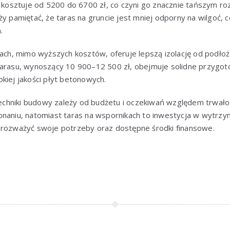
e kosztuje od 5200 do 6700 zł, co czyni go znacznie tańszym r
ży pamiętać, że taras na gruncie jest mniej odporny na wilgoć,
.
kach, mimo wyższych kosztów, oferuje lepszą izolację od podłoża
tarasu, wynoszący 10 900–12 500 zł, obejmuje solidne przygo
kiej jakości płyt betonowych.
hniki budowy zależy od budżetu i oczekiwań względem trwałośc
naniu, natomiast taras na wspornikach to inwestycja w wytrzym
 rozważyć swoje potrzeby oraz dostępne środki finansowe.