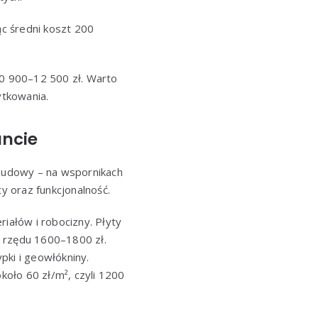
c średni koszt 200
0 900–12 500 zł. Warto
ytkowania.
uncie
budowy – na wspornikach
y oraz funkcjonalność.
iałów i robocizny. Płyty
k rzędu 1600–1800 zł.
ki i geowłókniny.
koło 60 zł/m², czyli 1200