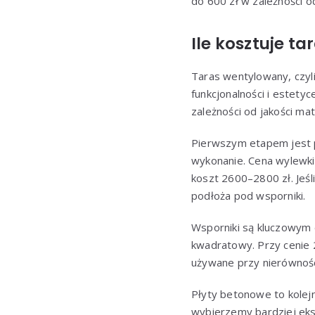
do 600 zł w zależności od
Ile kosztuje t
Taras wentylowany, czyli
funkcjonalności i estetyc
zależności od jakości ma
Pierwszym etapem jest p
wykonanie. Cena wylewki 
koszt 2600–2800 zł. Jeśl
podłoża pod wsporniki.
Wsporniki są kluczowym 
kwadratowy. Przy cenie 
używane przy nierównośc
Płyty betonowe to kolejn
wybierzemy bardziej eks