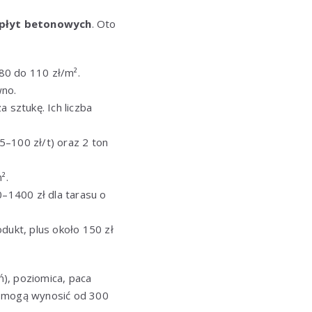
 płyt betonowych
. Oto
80 do 110 zł/m².
wno.
 sztukę. Ich liczba
–100 zł/t) oraz 2 ton
².
0–1400 zł dla tarasu o
ukt, plus około 150 zł
), poziomica, paca
e mogą wynosić od 300