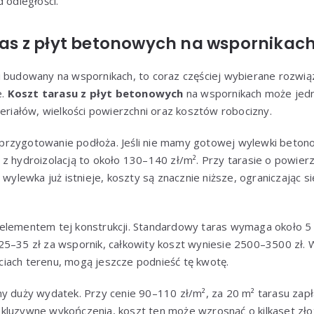
 odległości.
aras z płyt betonowych na wspornikac
 budowany na wspornikach, to coraz częściej wybierane rozwiąz
e.
Koszt tarasu z płyt betonowych
na wspornikach może jedn
teriałów, wielkości powierzchni oraz kosztów robocizny.
rzygotowanie podłoża. Jeśli nie mamy gotowej wylewki betonow
z hydroizolacją to około 130–140 zł/m². Przy tarasie o powierz
i wylewka już istnieje, koszty są znacznie niższe, ograniczając 
elementem tej konstrukcji. Standardowy taras wymaga około 
25–35 zł za wspornik, całkowity koszt wyniesie 2500–3500 zł. 
iach terenu, mogą jeszcze podnieść tę kwotę.
y duży wydatek. Przy cenie 90–110 zł/m², za 20 m² tarasu zapł
kluzywne wykończenia, koszt ten może wzrosnąć o kilkaset zło