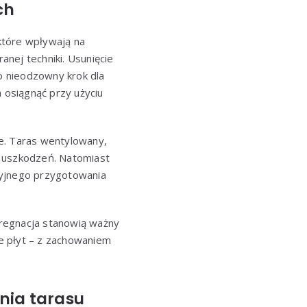
ch
 które wpływają na
nej techniki. Usunięcie
o nieodzowny krok dla
 osiągnąć przy użyciu
e. Taras wentylowany,
u uszkodzeń. Natomiast
zyjnego przygotowania
pregnacja stanowią ważny
e płyt – z zachowaniem
nia tarasu