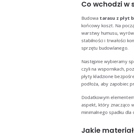
Co wchodzi w 
Budowa
tarasu z płyt
końcowy koszt. Na począt
warstwy humusu, wyrówna
stabilności i trwałości 
sprzętu budowlanego.
Następnie wybieramy spo
czyli na wspornikach, p
płyty kładzione bezpośr
podłoża, aby zapobiec pr
Dodatkowym elementem je
aspekt, który znacząco 
minimalnego spadku dla
Jakie materiał