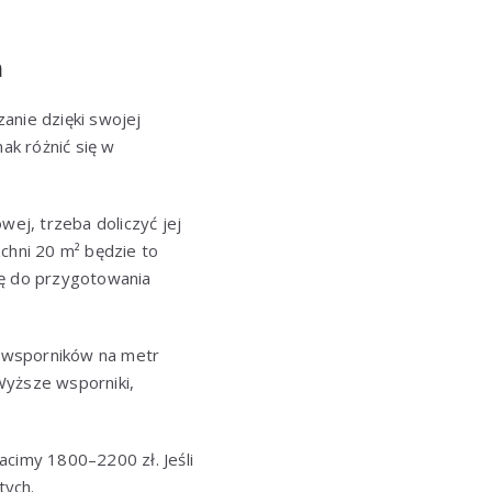
h
anie dzięki swojej
ak różnić się w
ej, trzeba doliczyć jej
chni 20 m² będzie to
się do przygotowania
5 wsporników na metr
Wyższe wsporniki,
acimy 1800–2200 zł. Jeśli
tych.