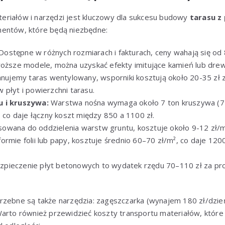
riałów i narzędzi jest kluczowy dla sukcesu budowy
tarasu z
entów, które będą niezbędne:
Dostępne w różnych rozmiarach i fakturach, ceny wahają się od 
roższe modele, można uzyskać efekty imitujące kamień lub dre
lanujemy taras wentylowany, wsporniki kosztują około 20-35 zł za
 płyt i powierzchni tarasu.
u i kruszywa:
Warstwa nośna wymaga około 7 ton kruszywa (75
, co daje łączny koszt między 850 a 1100 zł.
owana do oddzielenia warstw gruntu, kosztuje około 9-12 zł/m
ormie folii lub papy, kosztuje średnio 60–70 zł/m², co daje 120
pieczenie płyt betonowych to wydatek rzędu 70–110 zł za prod
rzebne są także narzędzia: zagęszczarka (wynajem 180 zł/dzień
Warto również przewidzieć koszty transportu materiałów, któr