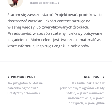
Total posts created: 191
Staram się zawsze starać. Projektować, produkować i
dostarczać wysokiej jakości content bazując na
własnej wiedzy lub zweryfikowanych źródłach.
Przedstawiać w sposób rzetelny i ciekawy opisywane
zagadnienie. Moim celem jest tworzenie materiałów,
które informują, inspirują i angażują odbiorców.
Nawigacja
PREVIOUS POST
NEXT POST
wpisu
Jak przygotować idealne
Jak sadzić bakłażana w
palenisko ogrodowe?
przydomowym ogródku – kiedy
Praktyczny przewodnik
sadzić, w jakich warunkach
nasłonecznienia, w jakich
odstępach, w jakiej glebie