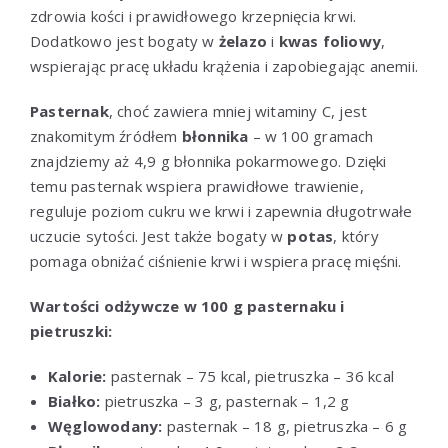
zdrowia kości i prawidłowego krzepnięcia krwi.
Dodatkowo jest bogaty w
żelazo
i
kwas foliowy
,
wspierając pracę układu krążenia i zapobiegając anemii.
Pasternak
, choć zawiera mniej witaminy C, jest
znakomitym źródłem
błonnika
– w 100 gramach
znajdziemy aż 4,9 g błonnika pokarmowego. Dzięki
temu pasternak wspiera prawidłowe trawienie,
reguluje poziom cukru we krwi i zapewnia długotrwałe
uczucie sytości. Jest także bogaty w
potas
, który
pomaga obniżać ciśnienie krwi i wspiera pracę mięśni.
Wartości odżywcze w 100 g pasternaku i
pietruszki:
Kalorie:
pasternak – 75 kcal, pietruszka – 36 kcal
Białko:
pietruszka – 3 g, pasternak – 1,2 g
Węglowodany:
pasternak – 18 g, pietruszka – 6 g