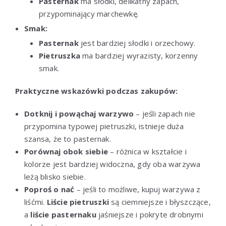
Pasternak
ma słodki, delikatny zapach,
przypominający marchewkę.
Smak:
Pasternak
jest bardziej słodki i orzechowy.
Pietruszka
ma bardziej wyrazisty, korzenny
smak.
Praktyczne wskazówki podczas zakupów:
Dotknij i powąchaj warzywo
– jeśli zapach nie
przypomina typowej pietruszki, istnieje duża
szansa, że to pasternak.
Porównaj obok siebie
– różnica w kształcie i
kolorze jest bardziej widoczna, gdy oba warzywa
leżą blisko siebie.
Poproś o nać
– jeśli to możliwe, kupuj warzywa z
liśćmi.
Liście pietruszki
są ciemniejsze i błyszczące,
a
liście pasternaku
jaśniejsze i pokryte drobnymi