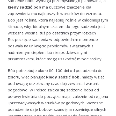
Sadzenie bobu wymaga przemyślanego planowania, a
kiedy sadzić bób
ma kluczowe znaczenie dla
zapewnienia mu najlepszych warunków do wzrostu.
Bób jest rośliną, która najlepiej rośnie w chłodniejszym
klimacie, więc idealnym czasem do jego sadzenia jest
wczesna wiosna, tuż po ostatnich przymrozkach.
Rozpoczęcie sadzenia w odpowiednim momencie
pozwala na uniknięcie problemów związanych z
nadmiernym ciepłem lub niespodziewanymi
przymrozkami, które mogą uszkodzić młode rośliny.
Bób potrzebuje około 80-100 dni od posadzenia do
zbioru, więc planując
kiedy sadzić bób
, należy wziąć
pod uwagę oczekiwany czas dojrzewania i warunki
pogodowe. W Polsce zaleca się sadzenie bobu od
połowy kwietnia do początku maja, zależnie od regionu
i przewidywanych warunków pogodowych. Wczesne
posadzenie daje bobowi szansę na rozwinięcie silnych
korzeni i zdrowych pędów przed nadejściem letnich