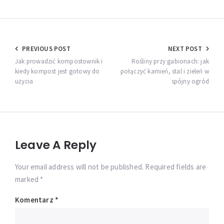
Nawigacja
PREVIOUS POST
NEXT POST
wpisu
Jak prowadzić kompostownik i
Rośliny przy gabionach: jak
kiedy kompost jest gotowy do
połączyć kamień, stal i zieleń w
użycia
spójny ogród
Leave A Reply
Your email address will not be published. Required fields are
marked *
Komentarz
*