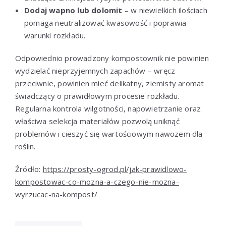
Dodaj wapno lub dolomit
– w niewielkich ilościach
pomaga neutralizować kwasowość i poprawia
warunki rozkładu.
Odpowiednio prowadzony kompostownik nie powinien
wydzielać nieprzyjemnych zapachów – wręcz
przeciwnie, powinien mieć delikatny, ziemisty aromat
świadczący o prawidłowym procesie rozkładu.
Regularna kontrola wilgotności, napowietrzanie oraz
właściwa selekcja materiałów pozwolą uniknąć
problemów i cieszyć się wartościowym nawozem dla
roślin.
Źródło:
https://prosty-ogrod.pl/jak-prawidlowo-
kompostowac-co-mozna-a-czego-nie-mozna-
wyrzucac-na-kompost/