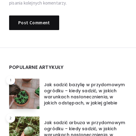
pisania kolejnych komentarzy.
Widgets
POPULARNE ARTYKUŁY
1
Jak sadzić bazylię w przydomowym
ogródku – kiedy sadzić, w jakich
warunkach nasłonecznienia, w
jakich odstępach, w jakiej glebie
2
Jak sadzić arbuza w przydomowym
ogródku – kiedy sadzić, w jakich
warunkach nasłonecznienia, w