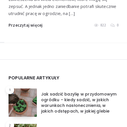
zepsuć. A jednak jedno zaniedbanie potrafi skutecznie
utrudnić pracę w ogrodzie, na […]
Przeczytaj więcej
822
0
Widgets
POPULARNE ARTYKUŁY
1
Jak sadzić bazylię w przydomowym
ogródku – kiedy sadzić, w jakich
warunkach nasłonecznienia, w
jakich odstępach, w jakiej glebie
2